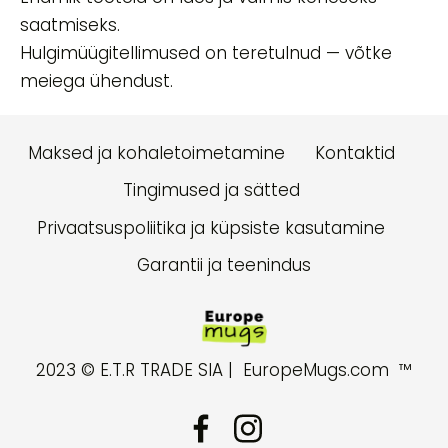
saatmiseks.
Hulgimüügitellimused on teretulnud — võtke
meiega ühendust.
Maksed ja kohaletoimetamine
Kontaktid
Tingimused ja sätted
Privaatsuspoliitika ja küpsiste kasutamine
Garantii ja teenindus
2023
© E.T.R TRADE SIA |
EuropeMugs.com ™