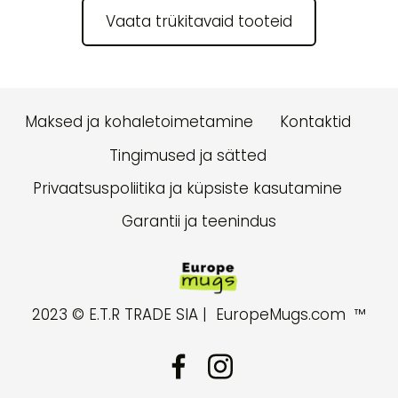
​Vaata trükitavaid tooteid​
Maksed ja kohaletoimetamine
Kontaktid
Tingimused ja sätted
Privaatsuspoliitika ja küpsiste kasutamine
Garantii ja teenindus
2023
© E.T.R TRADE SIA |
EuropeMugs.com ™