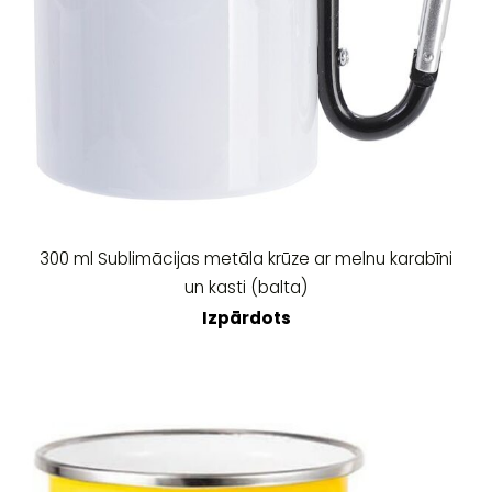
300 ml Sublimācijas metāla krūze ar melnu karabīni
un kasti (balta)
Izpārdots