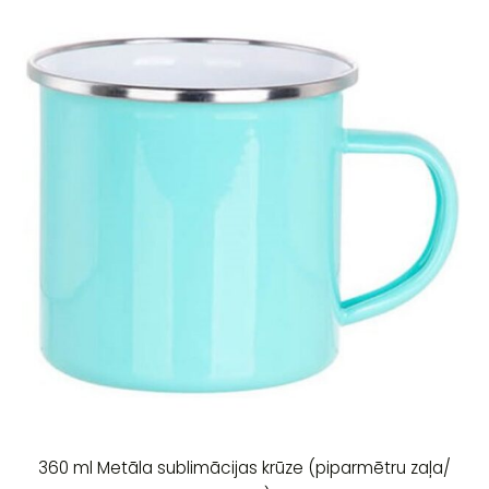
360 ml Metāla sublimācijas krūze (piparmētru zaļa/