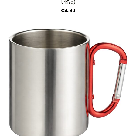
tirkīza)
€4.90