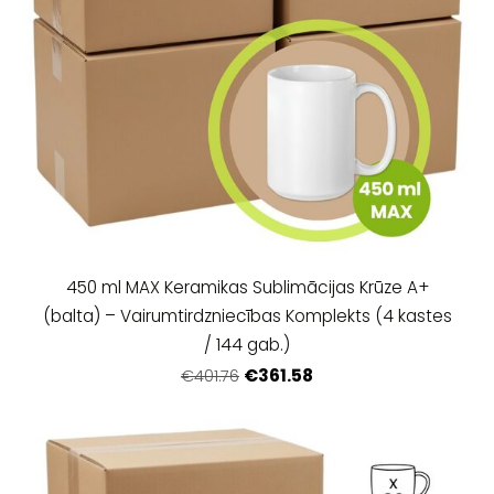
450 ml MAX Keramikas Sublimācijas Krūze A+
(balta) – Vairumtirdzniecības Komplekts (4 kastes
/ 144 gab.)
€361.58
€401.76