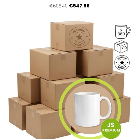
€547.56
€608.40