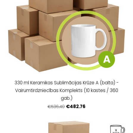
330 ml Keramikas Sublimācijas Krūze A (balta) -
Vairumtirdzniecības Komplekts (10 kastes / 360
gab.)
€482.76
€536.40