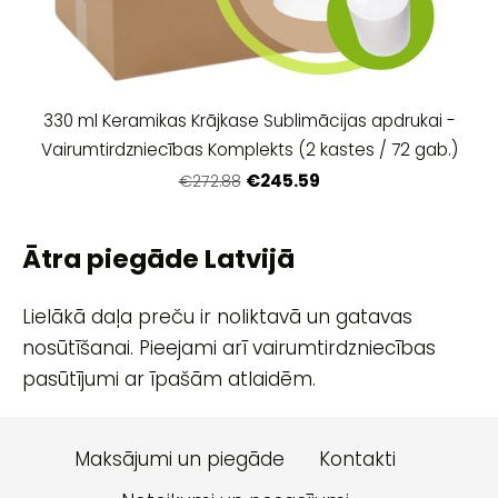
330 ml Keramikas Krājkase Sublimācijas apdrukai -
Vairumtirdzniecības Komplekts (2 kastes / 72 gab.)
€245.59
€272.88
Ātra piegāde Latvijā
Lielākā daļa preču ir noliktavā un gatavas
nosūtīšanai. Pieejami arī vairumtirdzniecības
pasūtījumi ar īpašām atlaidēm.
Maksājumi un piegāde
Kontakti