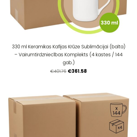
330 ml Keramikas Kafijas Krūze Sublimācijai (balta)
– Vairumtirdzniecības Komplekts (4 kastes / 144
gab.)
€361.58
€401.76