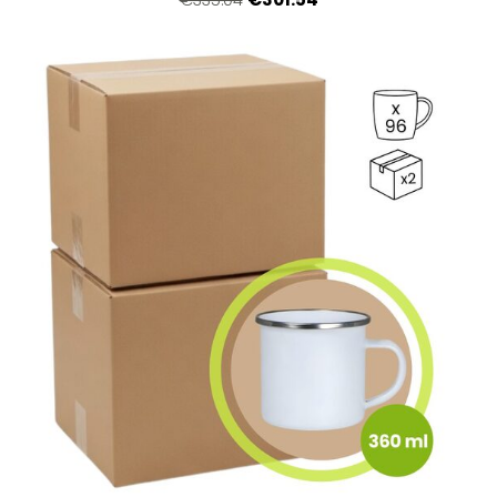
€335.04