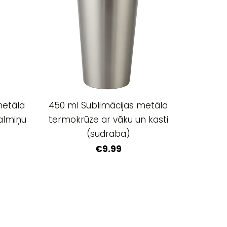
metāla
450 ml Sublimācijas metāla
almiņu
termokrūze ar vāku un kasti
(sudraba)
€9.99