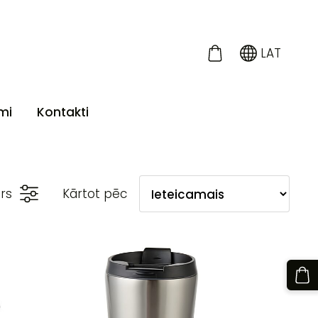
LAT
mi
Kontakti
trs
Kārtot pēc