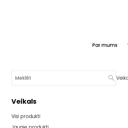
Par mums
Veika
Veikals
Visi produkti
Jaunie produkti