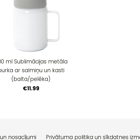
80 ml Sublimācijas metāla
burka ar salmiņu un kasti
(balta/pelēka)
€11.99
 un nosacījumi
Privātuma politika un sīkdatnes iz