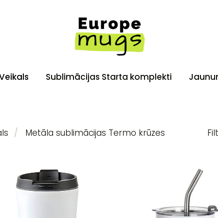
Veikals
Sublimācijas Starta komplekti
Jaunu
ls
Metāla sublimācijas Termo krūzes
Fil